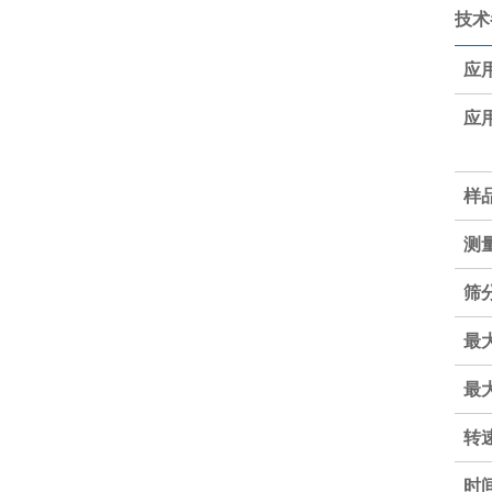
技术
应
应
样
测
筛
最
最
转
时