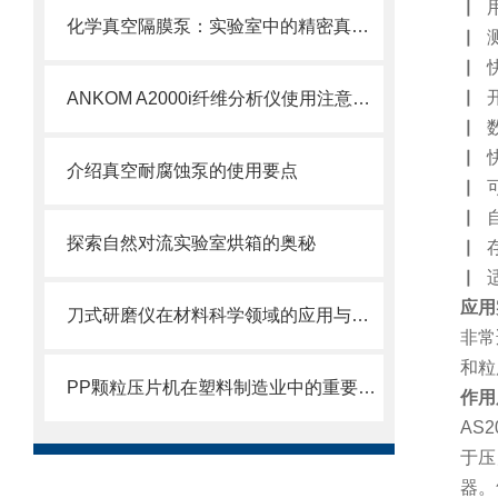
▏
用
化学真空隔膜泵：实验室中的精密真空解决方案
▏
▏
▏
ANKOM A2000i纤维分析仪使用注意事项
▏
▏
介绍真空耐腐蚀泵的使用要点
▏
▏
探索自然对流实验室烘箱的奥秘
▏
▏
应用
刀式研磨仪在材料科学领域的应用与未来发展
非常
和粒
PP颗粒压片机在塑料制造业中的重要作用
作用
AS
于压
器。