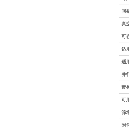
间
真
可
适
适
并
带
可
筛
附