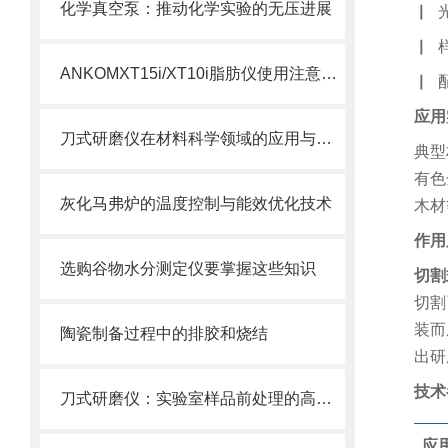
化学真空泵：推动化学实验的无压进展
▏
▏
ANKOMXT15i/XT10i脂肪仪使用注意事项
▏
应用
刀式研磨仪在材料科学领域的应用与未来发展
典型
有色
灰化马弗炉的温度控制与能效优化技术
木材
作用
选购谷物水分测定仪要掌握这些知识
切割
切割
装而
陶瓷制备过程中的排胶和烧结
出研
技术
刀式研磨仪：实验室样品前处理的高效工具
应