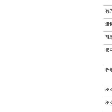
转
进
研
筛
收
驱
驱