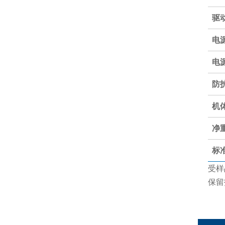
驱
电
电
防
机
净
标
受样
保留