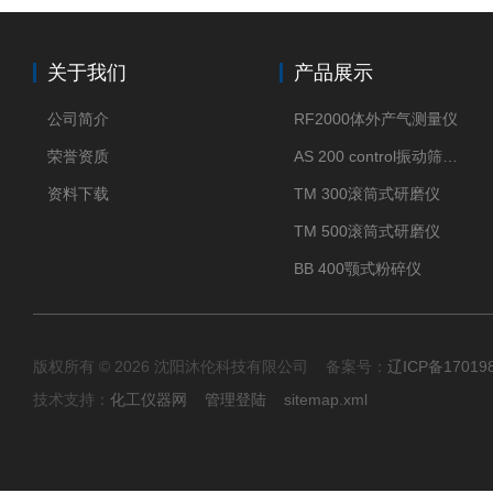
关于我们
产品展示
公司简介
RF2000体外产气测量仪
荣誉资质
AS 200 control振动筛分仪
资料下载
TM 300滚筒式研磨仪
TM 500滚筒式研磨仪
BB 400颚式粉碎仪
版权所有 © 2026 沈阳沐伦科技有限公司 备案号：
辽ICP备17019
技术支持：
化工仪器网
管理登陆
sitemap.xml