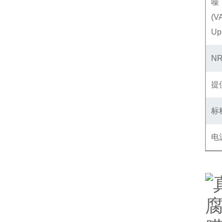
(V
Up
N
提
标
电