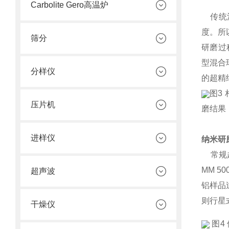
Carbolite Gero高温炉
传统混
度。所
筛分
研磨过程
型混合
分样仪
的超精
图3
压片机
磨结果，
进样仪
纳米研
常规超
MM 
超声波
铝样品
则行星
干燥仪
图4