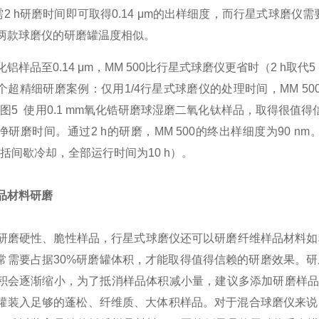
需2 h研磨时间即可取得0.14 μm的出样细度，而行星式球磨仪需要5
两款球磨仪的研磨罐温度相似。
铝样品至0.14 μm，MM 500比行星式球磨仪更省时（2 h取代
个超精细研磨案例：仅用1/4行星式球磨仪的处理时间，MM 50
。图5 使用0.1 mm氧化锆研磨球湿磨二氧化钛样品，取得很值
净研磨时间。通过2 h的研磨，MM 500的终出样细度为90 n
包括间歇冷却，全部运行时间为10 h）。
品材料研磨
磨硬性、脆性样品，行星式球磨仪还可以研磨纤维样品材料如
常需要占据30%研磨罐体积，才能取得值得信赖的研磨效果。研
积会逐渐缩小，为了抵消样品体积减小量，建议多添加研磨样品。
罐装入足够的蓬松、纤维质、大体积样品。对于混合球磨仪来说