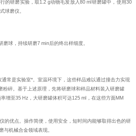
磨实验，取1.2 g动物毛发放入80 ml研磨罐中，使用30
行星式球磨仪。
钢研磨球，持续研磨7 min后的终出样细度。
通常是实验室*。室温环境下，这些样品难以通过撞击力实现
磨粉碎。基于上述原理，先将研磨球和样品材料装入研磨罐
增至35 Hz，大研磨罐体积可达125 ml，在这些方面MM
磨仪的优点。操作简便，使用安全，短时间内能够取得出色的研
研磨与机械合金领域表现。