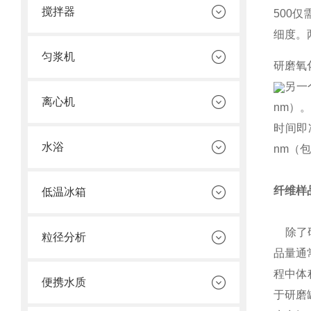
搅拌器
500仅
细度。
匀浆机
研磨氧化
另一
离心机
nm）
时间即
水浴
nm（
纤维样
低温冰箱
除了研
粒径分析
品量通
程中体
便携水质
于研磨