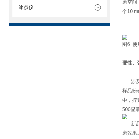
磨空间
冰点仪
个10 
图6 
硬性、
涉及到
样品粉
中，拧
500
新品高
磨效果