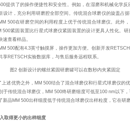
 500提供了的操作便捷性和安全性。
例如，在湿磨和机械化学反应
新设计，充分利用研磨腔全部空间。
传统混合球磨仪的旋盖占据
MM 500在研磨空间的利用程度上优于传统混合球磨仪。
此外，
M 500紧固装置比行星式球磨仪紧固装置的设计更具人性化。
研
快速查看样品。
MM 500配有4.3英寸触摸屏，操作更加方便。
创新开发RETSC
共享RETSCH实验数据库，与售后服务远程联系。
图2 创新设计的螺丝紧固研磨罐可以在数秒内夹紧固定
述优势之外，MM 500结合了混合球磨仪和行星式球磨仪的
别于传统混合球磨仪，MM 500终研磨细度可低至100 nm
了新品MM 500出样细度低于传统混合球磨仪出样粒度，它在
入取得更小的出样细度