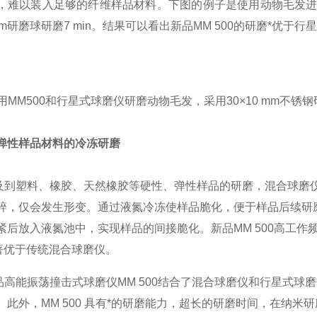
，难以装入足够的纤维样品材料。下图的例子是使用动物毛发进行的研
mm研磨球研磨7 min。结果可以看出新品MM 500的研磨*优于
使用MM500和行星式球磨仪研磨动物毛发，采用30×10 mm不锈
弹性样品材料的冷冻研磨
塑料、橡胶、天然橡胶等硬性、弹性样品的研磨，混合球磨仪
碎，仅会发生形变。通过液氮冷冻使样品脆化，便于样品后续研
紧后放入液氮池中，实现样品的间接脆化。新品MM 500高工作频率
显著优于传统混合球磨仪。
能振荡撞击式球磨仪MM 500结合了混合球磨仪和行星式球
。此外，MM 500 具有*的研磨能力，超长的研磨时间，在纳米