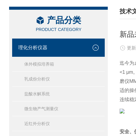
技术
产品分类
/ TEC
PRODUCT CATEGORY
新品
理化分析仪器
更新
迄今为
体外模拟培养箱
<1 μm
乳成份分析仪
磨仪M
适的操
盐酸水解系统
连续稳定
微生物产气测量仪
近红外分析仪
安全、