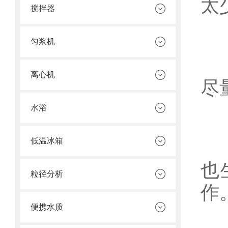
太
搅拌器
2
匀浆机
热
离心机
尽
水浴
3
低温冰箱
再
也
粒径分析
便携水质