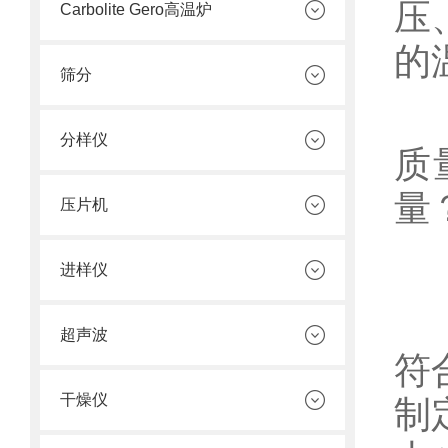
压
Carbolite Gero高温炉
的
筛分
在
分样仪
质
量
压片机
1
进样仪
在
超声波
符
干燥仪
制